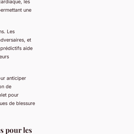
cardiaque, les
 permettant une
ns. Les
dversaires, et
prédictifs aide
eurs
ur anticiper
ion de
plet pour
ques de blessure
s pour les