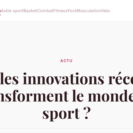
u
Autre sport
Basket
Combat
Fitness
Foot
Musculation
Velo
ACTU
les innovations réc
nsforment le mond
sport ?