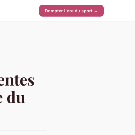
Dompter l'ère du sport →
entes
e du