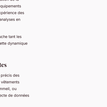
 équipements
expérience des
analyses en
uche tant les
cette dynamique
tes
 précis des
t vêtements
ommeil, ou
llecte de données