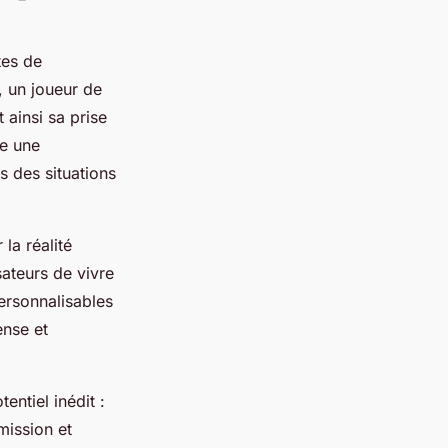
tes de
, un joueur de
 ainsi sa prise
se une
s des situations
la réalité
sateurs de vivre
ersonnalisables
ense et
entiel inédit :
mission et